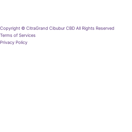
Copyright © CitraGrand Cibubur CBD All Rights Reserved
Terms of Services
Privacy Policy
Ingin Mendapat Brosur?
Lengkapi data diri Anda di bawah ini, dan brosur akan terunduh
secara otomatis
Nama Lengkap
Email
Nomor WhatsApp