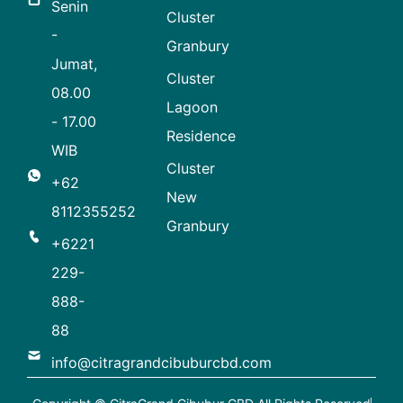
Senin
Cluster
-
Granbury
Jumat,
Cluster
08.00
Lagoon
- 17.00
Residence
WIB
Cluster
+62
New
8112355252
Granbury
+6221
229-
888-
88
info@citragrandcibuburcbd.com