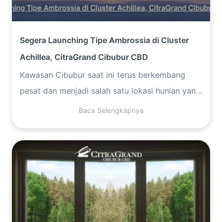
Segera Launching Tipe Ambrossia di Cluster
Achillea, CitraGrand Cibubur CBD
Kawasan Cibubur saat ini terus berkembang
pesat dan menjadi salah satu lokasi hunian yang
paling diminati di Timur Jakarta dan
Baca Selengkapnya