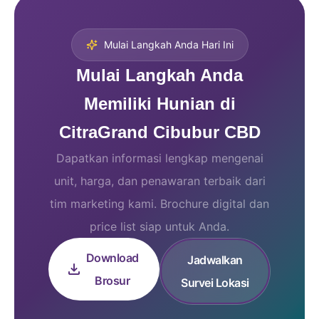
Mulai Langkah Anda Hari Ini
Mulai Langkah Anda
Memiliki Hunian di
CitraGrand Cibubur CBD
Dapatkan informasi lengkap mengenai
unit, harga, dan penawaran terbaik dari
tim marketing kami. Brochure digital dan
price list siap untuk Anda.
Download
Jadwalkan
Brosur
Survei Lokasi