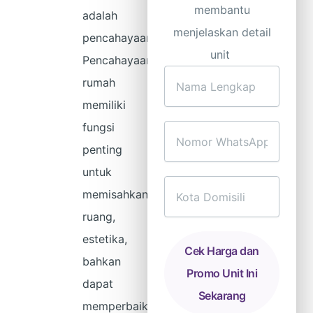
membantu
adalah
menjelaskan detail
pencahayaan.
unit
Pencahayaan
Nama
rumah
Lengkap
memiliki
fungsi
Nomor
penting
WhatsApp
untuk
Kota
memisahkan
Domisili
ruang,
estetika,
Cek Harga dan
bahkan
Promo Unit Ini
dapat
Sekarang
memperbaiki