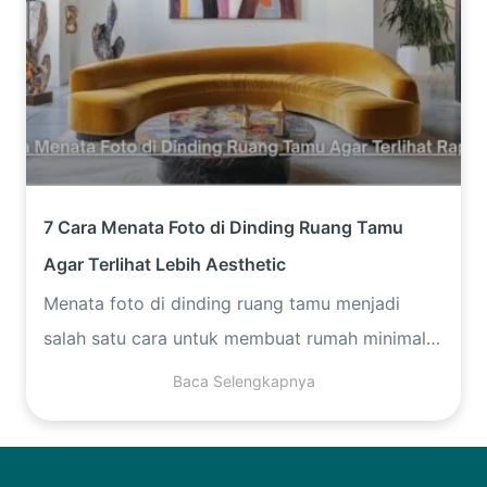
7 Cara Menata Foto di Dinding Ruang Tamu
Agar Terlihat Lebih Aesthetic
Menata foto di dinding ruang tamu menjadi
salah satu cara untuk membuat rumah minimalis
Anda terlihat cantik dan estetik. Namun,
Baca Selengkapnya