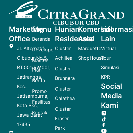
Marketing
Menu
Hunian
Komersial
Informas
Office
Residensial
Area
Lain
Beranda
Jl. Alternatif
Cluster
Marquette
Virtual
Developer
Cibubur No.5,
Achillea
ShopHouse
Tour
Master
RT.001/RW.001,
Simulasi
Cluster
Plan
Jatirangga,
KPR
Brunnera
Berita
Social
Kec.
Cluster
Promo
Media
Jatisampurna,
Calathea
Fasilitas
Kami
Kota Bks,
Cluster
Kontak
Jawa Barat
Fraser
17435
Park