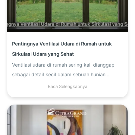
Pentingnya Ventilasi Udara di Rumah untuk
Sirkulasi Udara yang Sehat
Ventilasi udara di rumah sering kali dianggap
sebagai detail kecil dalam sebuah hunian.
Padahal, perannya sangat besar dalam…
Baca Selengkapnya