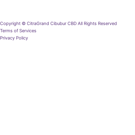
Copyright © CitraGrand Cibubur CBD All Rights Reserved
Terms of Services
Privacy Policy
Ingin Mendapat Brosur?
Lengkapi data diri Anda di bawah ini, dan brosur akan terunduh
secara otomatis
Nama Lengkap
Email
Nomor WhatsApp