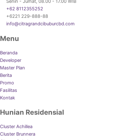
Senin - Jumat, 08.00 - 17.00 WIB
+62 8112355252
+6221 229-888-88
info@citragrandcibuburcbd.com
Menu
Beranda
Developer
Master Plan
Berita
Promo
Fasilitas
Kontak
Hunian Residensial
Cluster Achillea
Cluster Brunnera