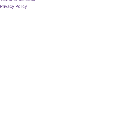
Privacy Policy
Ingin Mendapat Brosur?
Lengkapi data diri Anda di bawah ini, dan brosur akan terunduh
secara otomatis
Nama Lengkap
Email
Nomor WhatsApp
Kota Domisili
Dapatkan Brosur