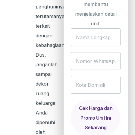
membantu
penghuninya,
menjelaskan detail
terutamanya
unit
terkait
Nama
dengan
Lengkap
kebahagiaan.
Dus,
Nomor
janganlah
WhatsApp
sampai
Kota
dekor
Domisili
ruang
keluarga
Cek Harga dan
Anda
Promo Unit Ini
dipenuhi
Sekarang
oleh