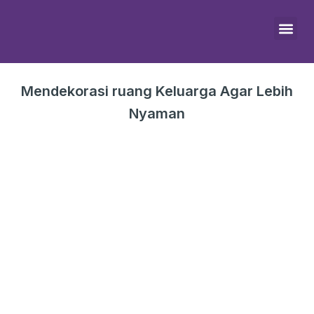
Skip
to
content
Tentang Kami
Mendekorasi ruang Keluarga Agar Lebih
Nyaman