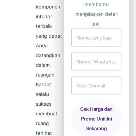
membantu
komponen
menjelaskan detail
interior
unit
terbaik
Nama
yang dapat
Lengkap
Anda
datangkan
Nomor
dalam
WhatsApp
ruangan.
Kota
Karpet
Domisili
selalu
sukses
Cek Harga dan
membuat
Promo Unit Ini
ruang
Sekarang
terlihat