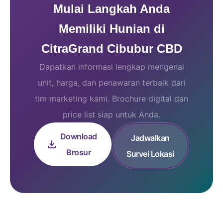
Mulai Langkah Anda
Memiliki Hunian di
CitraGrand Cibubur CBD
Dapatkan informasi lengkap mengenai
unit, harga, dan penawaran terbaik dari
tim marketing kami. Brochure digital dan
price list siap untuk Anda.
Download
Jadwalkan
Brosur
Survei Lokasi