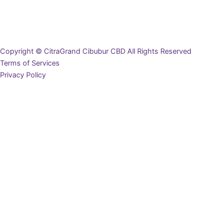
Copyright © CitraGrand Cibubur CBD All Rights Reserved
Terms of Services
Privacy Policy
Ingin Mendapat Brosur?
Lengkapi data diri Anda di bawah ini, dan brosur akan terunduh
secara otomatis
Nama Lengkap
Email
Nomor WhatsApp