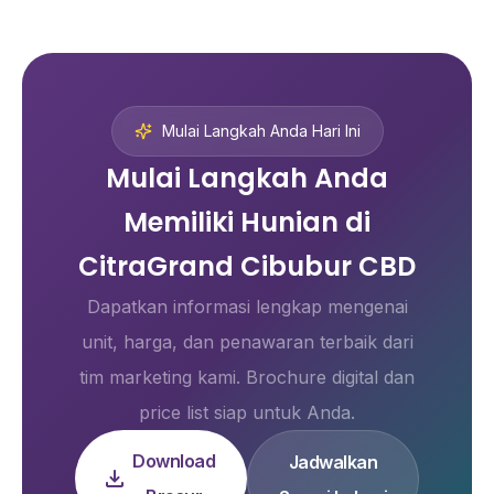
Mulai Langkah Anda Hari Ini
Mulai Langkah Anda
Memiliki Hunian di
CitraGrand Cibubur CBD
Dapatkan informasi lengkap mengenai
unit, harga, dan penawaran terbaik dari
tim marketing kami. Brochure digital dan
price list siap untuk Anda.
Download
Jadwalkan