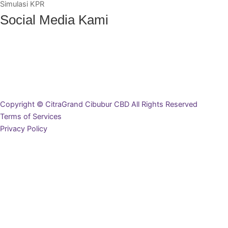
Simulasi KPR
Social Media Kami
Copyright © CitraGrand Cibubur CBD All Rights Reserved
Terms of Services
Privacy Policy
Ingin Mendapat Brosur?
Lengkapi data diri Anda di bawah ini, dan brosur akan terunduh
secara otomatis
Nama Lengkap
Email